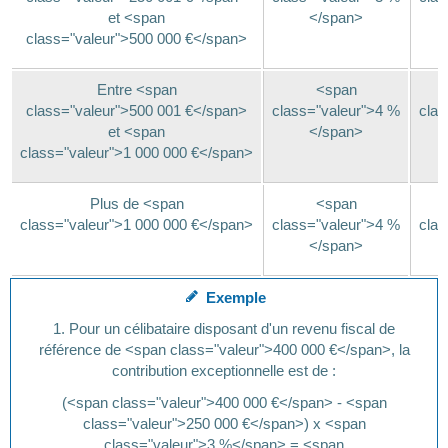
et <span
</span>
class="valeur">500 000 €</span>
Entre <span
<span
class="valeur">500 001 €</span>
class="valeur">4 %
clas
et <span
</span>
class="valeur">1 000 000 €</span>
Plus de <span
<span
class="valeur">1 000 000 €</span>
class="valeur">4 %
clas
</span>
Exemple
1. Pour un célibataire disposant d'un revenu fiscal de
référence de <span class="valeur">400 000 €</span>, la
contribution exceptionnelle est de :
(<span class="valeur">400 000 €</span> - <span
class="valeur">250 000 €</span>) x <span
class="valeur">3 %</span> = <span