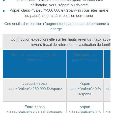
célibataire, veuf, séparé ou divorcé
<span class="valeur">500 000 €</span> si vous êtes marié
ou pacsé, soumis à imposition commune
Ces seuils d'imposition n'augmentent pas en cas de personne à
charge.
Contribution exceptionnelle sur les hauts revenus : taux applic
revenu fiscal de référence et la situation de famille
Fraction de revenu fiscal de
Taux pour une
T
référence
personne seule
co
Jusqu'à <span
<span
class="valeur">250 000 €</span>
class="valeur">0 %
clas
</span>
Entre <span
<span
class="valeur">250 001 €</span>
class="valeur">3 %
clas