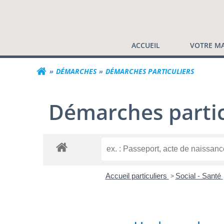
Commune de Valf
Aller
au
contenu
ACCUEIL
VOTRE MA
DÉMARCHES
DÉMARCHES PARTICULIERS
Démarches partic
Accueil particuliers
>
Social - Santé