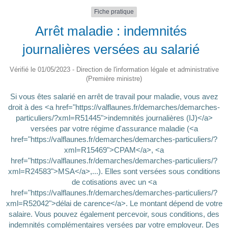
Fiche pratique
Arrêt maladie : indemnités
journalières versées au salarié
Vérifié le 01/05/2023 - Direction de l'information légale et administrative
(Première ministre)
Si vous êtes salarié en arrêt de travail pour maladie, vous avez
droit à des <a href="https://valflaunes.fr/demarches/demarches-
particuliers/?xml=R51445">indemnités journalières (IJ)</a>
versées par votre régime d'assurance maladie (<a
href="https://valflaunes.fr/demarches/demarches-particuliers/?
xml=R15469">CPAM</a>, <a
href="https://valflaunes.fr/demarches/demarches-particuliers/?
xml=R24583">MSA</a>,...). Elles sont versées sous conditions
de cotisations avec un <a
href="https://valflaunes.fr/demarches/demarches-particuliers/?
xml=R52042">délai de carence</a>. Le montant dépend de votre
salaire. Vous pouvez également percevoir, sous conditions, des
indemnités complémentaires versées par votre employeur. Des