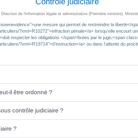
Contrôle judiciaire
 Direction de l'information légale et administrative (Première ministre), Minist
"miseenevidence">une mesure qui permet de restreindre la liberté</
rticuliers/?xml=R10272">infraction pénale</a> lorsqu'elle encourt un
>doit respecter les obligations </span>fixées par le juge,<span cl
rticuliers/?xml=R19714">d'instruction</a> ou dans l'attente du procè
eut-il être ordonné ?
us contrôle judiciaire ?
iaire ?