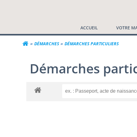
Commune de Valf
Aller
au
contenu
ACCUEIL
VOTRE MA
DÉMARCHES
DÉMARCHES PARTICULIERS
Démarches partic