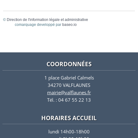
©
Direction de l'information légale et administrative
comarquage developpé par
baseo.io
COORDONNÉES
1 place Gabriel Calmels
34270 VALFLAUNES
mairie@valflaunes.fr
Tél. : 04 67 55 22 13
HORAIRES ACCUEIL
lundi 14h00-18h00