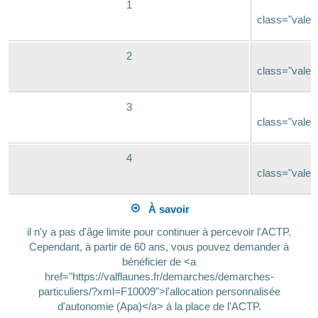
1
class="valeu
2
class="valeu
3
class="valeu
4
class="valeu
À savoir
il n'y a pas d'âge limite pour continuer à percevoir l'ACTP.
Cependant, à partir de 60 ans, vous pouvez demander à
bénéficier de <a
href="https://valflaunes.fr/demarches/demarches-
particuliers/?xml=F10009">l'allocation personnalisée
d'autonomie (Apa)</a> à la place de l'ACTP.