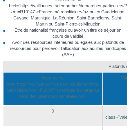
href="https://valflaunes.fr/demarches/demarches-particuliers/?
xml=R10147">France métropolitaine</a> ou en Guadeloupe,
Guyane, Martinique, La Réunion, Saint-Barthélemy, Saint-
Martin ou Saint-Pierre-et-Miquelon
Être de nationalité française ou avoir un titre de séjour en
cours de validité
Avoir des ressources inférieures ou égales aux plafonds de
ressources pour percevoir l'allocation aux adultes handicapés
(AAH)
Plafonds d
Nombre <a
Vous
href="https://valflaunes.fr/demarches/demarches-
particuliers/?xml=F16947">d'enfants à charge au
sens des prestations familiales</a>
0
class="valeu