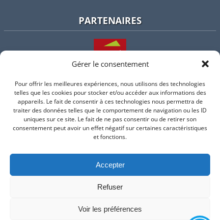
PARTENAIRES
Gérer le consentement
Pour offrir les meilleures expériences, nous utilisons des technologies
L'intercommunalité
telles que les cookies pour stocker et/ou accéder aux informations des
appareils. Le fait de consentir à ces technologies nous permettra de
traiter des données telles que le comportement de navigation ou les ID
uniques sur ce site. Le fait de ne pas consentir ou de retirer son
consentement peut avoir un effet négatif sur certaines caractéristiques
Intramuros
et fonctions.
Accepter
Suivez-nous sur Facebook
Refuser
© 2026 Mairie de Valflaunes - un service proposé par
Comm'un
Site
Voir les préférences
Mentions légales
-
Politique de cookie