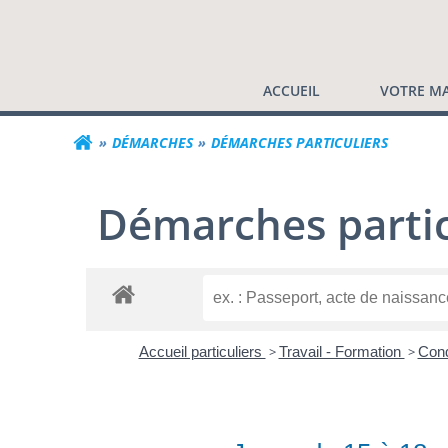
Commune de Valf
Aller
au
contenu
ACCUEIL
VOTRE MA
DÉMARCHES
DÉMARCHES PARTICULIERS
Démarches partic
Accueil particuliers
>
Travail - Formation
>
Cond