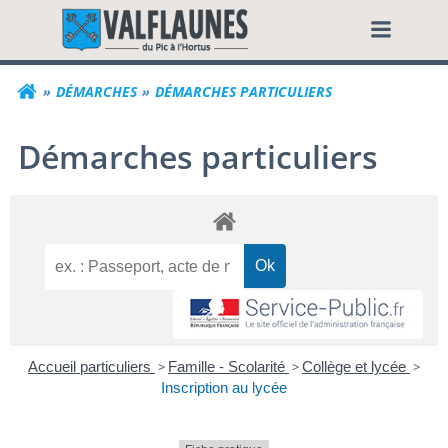
Aller
Commune de Valf
au
contenu
DÉMARCHES
DÉMARCHES PARTICULIERS
Démarches particuliers
Accueil particuliers
>
Famille - Scolarité
>
Collège et lycée
>
Inscription au lycée