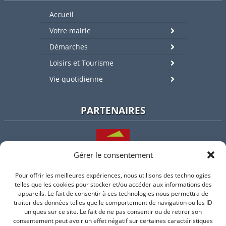
Accueil
Votre mairie
Démarches
Loisirs et Tourisme
Vie quotidienne
PARTENAIRES
Gérer le consentement
Pour offrir les meilleures expériences, nous utilisons des technologies
L'intercommunalité
telles que les cookies pour stocker et/ou accéder aux informations des
appareils. Le fait de consentir à ces technologies nous permettra de
traiter des données telles que le comportement de navigation ou les ID
uniques sur ce site. Le fait de ne pas consentir ou de retirer son
consentement peut avoir un effet négatif sur certaines caractéristiques
Intramuros