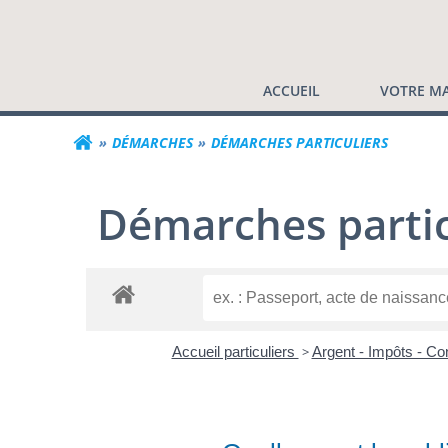
Commune de Valf
Aller
au
contenu
ACCUEIL
VOTRE MA
DÉMARCHES
DÉMARCHES PARTICULIERS
Démarches partic
Accueil particuliers
>
Argent - Impôts - 