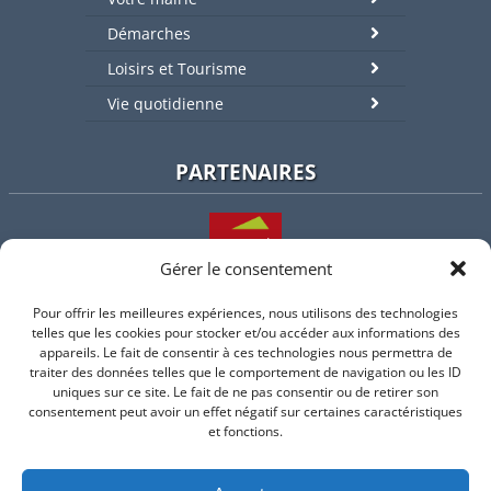
Démarches
Loisirs et Tourisme
Vie quotidienne
PARTENAIRES
Gérer le consentement
Pour offrir les meilleures expériences, nous utilisons des technologies
L'intercommunalité
telles que les cookies pour stocker et/ou accéder aux informations des
appareils. Le fait de consentir à ces technologies nous permettra de
traiter des données telles que le comportement de navigation ou les ID
uniques sur ce site. Le fait de ne pas consentir ou de retirer son
consentement peut avoir un effet négatif sur certaines caractéristiques
Intramuros
et fonctions.