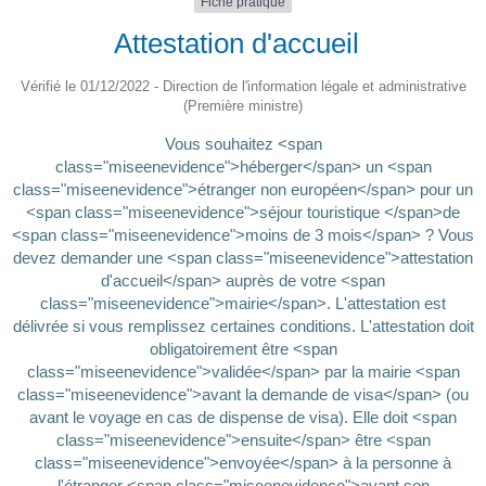
Fiche pratique
Attestation d'accueil
Vérifié le 01/12/2022 - Direction de l'information légale et administrative
(Première ministre)
Vous souhaitez <span
class="miseenevidence">héberger</span> un <span
class="miseenevidence">étranger non européen</span> pour un
<span class="miseenevidence">séjour touristique </span>de
<span class="miseenevidence">moins de 3 mois</span> ? Vous
devez demander une <span class="miseenevidence">attestation
d'accueil</span> auprès de votre <span
class="miseenevidence">mairie</span>. L'attestation est
délivrée si vous remplissez certaines conditions. L'attestation doit
obligatoirement être <span
class="miseenevidence">validée</span> par la mairie <span
class="miseenevidence">avant la demande de visa</span> (ou
avant le voyage en cas de dispense de visa). Elle doit <span
class="miseenevidence">ensuite</span> être <span
class="miseenevidence">envoyée</span> à la personne à
l'étranger <span class="miseenevidence">avant son