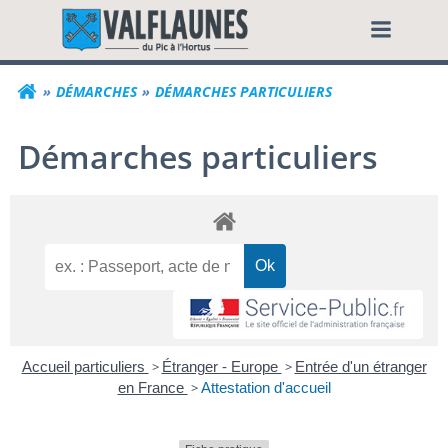
Aller
Commune de Valf
au
contenu
DÉMARCHES
DÉMARCHES PARTICULIERS
Démarches particuliers
Accueil particuliers
>
Étranger - Europe
>
Entrée d'un étranger
en France
>
Attestation d'accueil