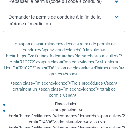
Repasser le permis (code ou code + conduite)
Demander le permis de conduire à la fin de la
période d'interdiction
Le <span class="miseenevidence">retrait de permis de
conduire</span> est déclenché à la suite <a
href="https://valflaunes.fr/demarches/demarches-particuliers/?
xml=R10272"><span class="miseenevidence"><LienIntra
LienID="R10272" type="Définition de glossaire">d'infractions</a>
graves</span>.
<span class="miseenevidence">Trois procédures</span>
entraînent un <span class="miseenevidence">retrait de
permis</span> :
l'invalidation,
la suspension, <a
href="https://valflaunes.fr/demarches/demarches-particuliers/?
xml=F14836">administrative </a>, ou <a
href="https://valflaunes.fr/demarches/demarches-particuliers/?