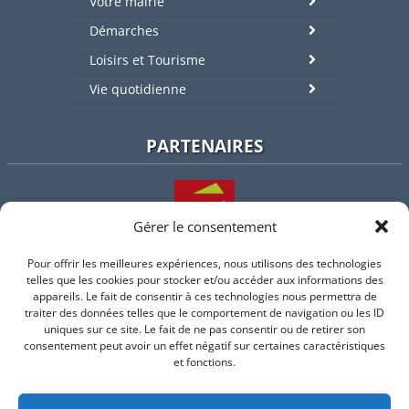
Votre mairie
Démarches
Loisirs et Tourisme
Vie quotidienne
PARTENAIRES
Gérer le consentement
Pour offrir les meilleures expériences, nous utilisons des technologies
L'intercommunalité
telles que les cookies pour stocker et/ou accéder aux informations des
appareils. Le fait de consentir à ces technologies nous permettra de
traiter des données telles que le comportement de navigation ou les ID
uniques sur ce site. Le fait de ne pas consentir ou de retirer son
consentement peut avoir un effet négatif sur certaines caractéristiques
Intramuros
et fonctions.