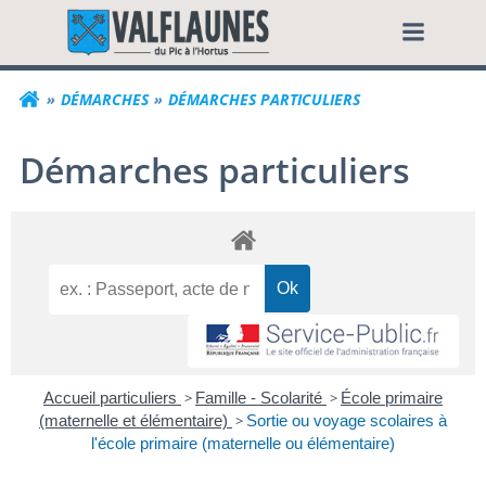
Aller
Commune de Valf
au
contenu
DÉMARCHES
DÉMARCHES PARTICULIERS
Démarches particuliers
Accueil particuliers
>
Famille - Scolarité
>
École primaire
(maternelle et élémentaire)
>
Sortie ou voyage scolaires à
l'école primaire (maternelle ou élémentaire)