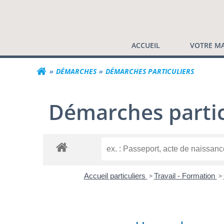
Commune de Valf
Aller
au
contenu
ACCUEIL
VOTRE MA
DÉMARCHES
DÉMARCHES PARTICULIERS
Démarches partic
Accueil particuliers
>
Travail - Formation
>