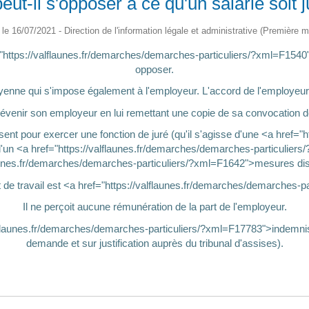
ut-il s'opposer à ce qu'un salarié soit j
é le 16/07/2021 - Direction de l'information légale et administrative (Première mi
f="https://valflaunes.fr/demarches/demarches-particuliers/?xml=F154
opposer.
citoyenne qui s'impose également à l'employeur. L'accord de l'employeu
prévenir son employeur en lui remettant une copie de sa convocation dès
absent pour exercer une fonction de juré (qu'il s'agisse d'une <a href=
d'un <a href="https://valflaunes.fr/demarches/demarches-particulier
launes.fr/demarches/demarches-particuliers/?xml=F1642">mesures dis
at de travail est <a href="https://valflaunes.fr/demarches/demarches
Il ne perçoit aucune rémunération de la part de l'employeur.
//valflaunes.fr/demarches/demarches-particuliers/?xml=F17783">indemni
demande et sur justification auprès du tribunal d'assises).