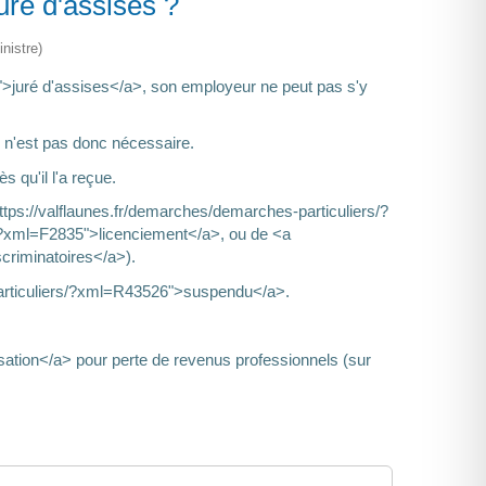
uré d'assises ?
nistre)
0">juré d'assises</a>, son employeur ne peut pas s'y
r n'est pas donc nécessaire.
 qu'il l'a reçue.
"https://valflaunes.fr/demarches/demarches-particuliers/?
s/?xml=F2835">licenciement</a>, ou de <a
criminatoires</a>).
-particuliers/?xml=R43526">suspendu</a>.
sation</a> pour perte de revenus professionnels (sur