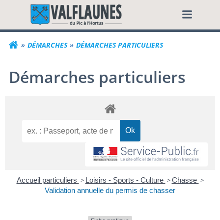
Aller
Commune de Valf
au
contenu
DÉMARCHES
DÉMARCHES PARTICULIERS
Démarches particuliers
Accueil particuliers
>
Loisirs - Sports - Culture
>
Chasse
>
Validation annuelle du permis de chasser