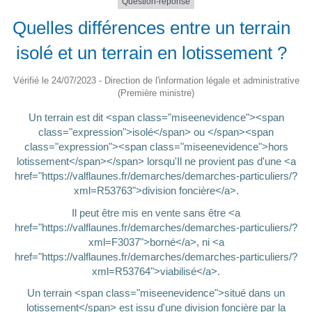
Question-réponse
Quelles différences entre un terrain
isolé et un terrain en lotissement ?
Vérifié le 24/07/2023 - Direction de l'information légale et administrative
(Première ministre)
Un terrain est dit <span class="miseenevidence"><span
class="expression">isolé</span> ou </span><span
class="expression"><span class="miseenevidence">hors
lotissement</span></span> lorsqu'Il ne provient pas d'une <a
href="https://valflaunes.fr/demarches/demarches-particuliers/?
xml=R53763">division foncière</a>.
Il peut être mis en vente sans être <a
href="https://valflaunes.fr/demarches/demarches-particuliers/?
xml=F3037">borné</a>, ni <a
href="https://valflaunes.fr/demarches/demarches-particuliers/?
xml=R53764">viabilisé</a>.
Un terrain <span class="miseenevidence">situé dans un
lotissement</span> est issu d'une division foncière par la