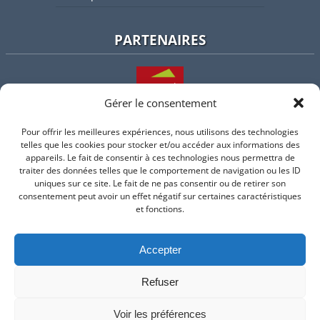
PARTENAIRES
Gérer le consentement
Pour offrir les meilleures expériences, nous utilisons des technologies
L'intercommunalité
telles que les cookies pour stocker et/ou accéder aux informations des
appareils. Le fait de consentir à ces technologies nous permettra de
traiter des données telles que le comportement de navigation ou les ID
uniques sur ce site. Le fait de ne pas consentir ou de retirer son
consentement peut avoir un effet négatif sur certaines caractéristiques
Intramuros
et fonctions.
Accepter
Suivez-nous sur Facebook
Refuser
© 2026 Mairie de Valflaunes - un service proposé par
Comm'un
Site
Voir les préférences