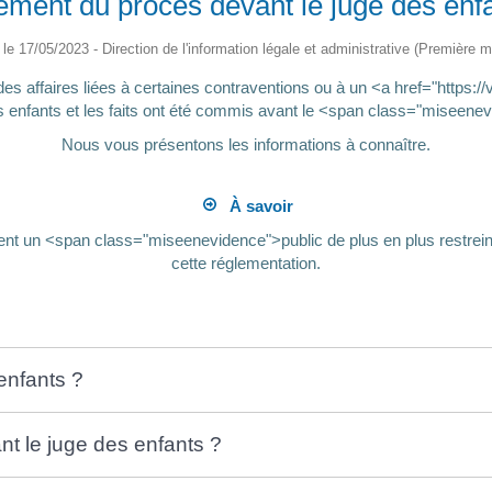
lement du procès devant le juge des enf
é le 17/05/2023 - Direction de l'information légale et administrative (Première mi
es affaires liées à certaines contraventions ou à un <a href="https:/
s enfants et les faits ont été commis avant le <span class="misee
Nous vous présentons les informations à connaître.
À savoir
ent un <span class="miseenevidence">public de plus en plus restrei
cette réglementation.
enfants ?
t le juge des enfants ?