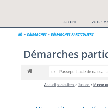
Commune de Valf
Aller
au
contenu
ACCUEIL
VOTRE MA
DÉMARCHES
DÉMARCHES PARTICULIERS
Démarches partic
Accueil particuliers
>
Justice
>
Mineur au