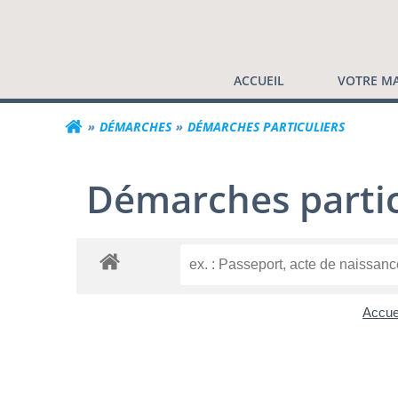
Commune de Valf
Aller
au
contenu
ACCUEIL
VOTRE MA
DÉMARCHES
DÉMARCHES PARTICULIERS
Démarches partic
Accuei