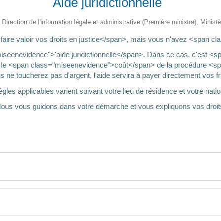
Aide juridictionnelle
 Direction de l'information légale et administrative (Première ministre), Minist
ire valoir vos droits en justice</span>, mais vous n'avez <span c
miseenevidence">'aide juridictionnelle</span>. Dans ce cas, c'est <
le <span class="miseenevidence">coût</span> de la procédure <sp
us ne toucherez pas d'argent, l'aide servira à payer directement vos fra
ègles applicables varient suivant votre lieu de résidence et votre nation
ous vous guidons dans votre démarche et vous expliquons vos droit