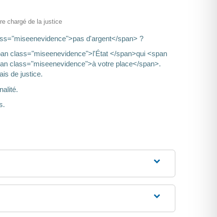
ère chargé de la justice
lass="miseenevidence">pas d'argent</span> ?
span class="miseenevidence">l'État </span>qui <span
an class="miseenevidence">à votre place</span>.
is de justice.
alité.
s.