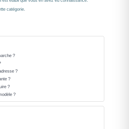
e il est établi que vous en avez eu connaissance.
tte catégorie.
marche ?
?
adresse ?
ante ?
uire ?
modèle ?