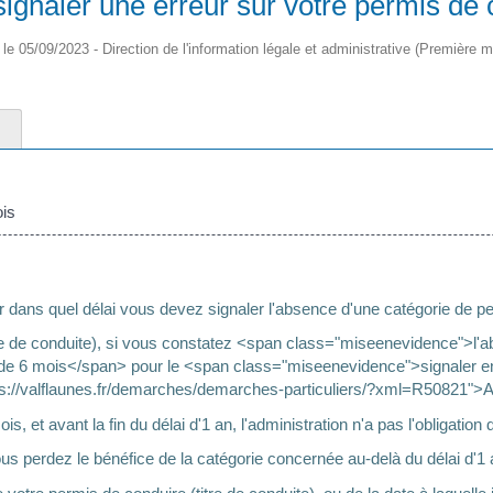
gnaler une erreur sur votre permis de 
é le 05/09/2023 - Direction de l'information légale et administrative (Première mi
ois
s
ans quel délai vous devez signaler l'absence d'une catégorie de per
re de conduite), si vous constatez <span class="miseenevidence">l
e 6 mois</span> pour le <span class="miseenevidence">signaler en l
ps://valflaunes.fr/demarches/demarches-particuliers/?xml=R50821"
is, et avant la fin du délai d'1 an, l'administration n'a pas l'obligati
us perdez le bénéfice de la catégorie concernée au-delà du délai d'1 