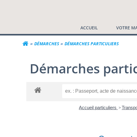
Commune de Valf
Aller
au
contenu
ACCUEIL
VOTRE MA
DÉMARCHES
DÉMARCHES PARTICULIERS
Démarches partic
Accueil particuliers
>
Transpo