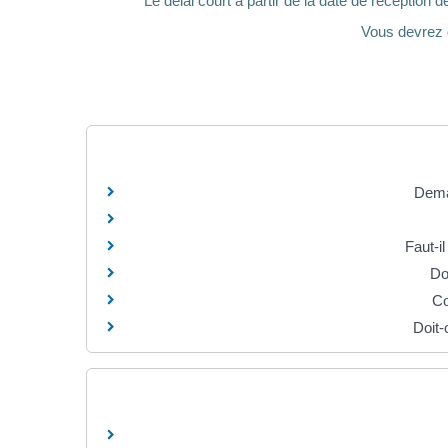
Le délai court à partir de la date de réception 
Vous devrez d
Dema
Faut-i
Do
Co
Doit-