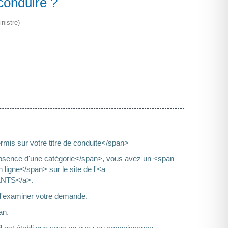
conduire ?
nistre)
mis sur votre titre de conduite</span>
'absence d'une catégorie</span>, vous avez un <span
igne</span> sur le site de l'<a
>ANTS</a>.
on d'examiner votre demande.
an.