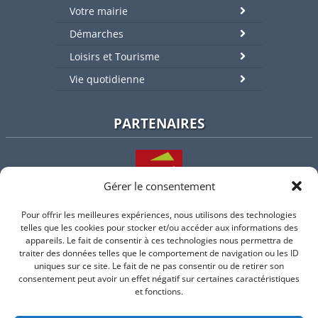
Votre mairie
Démarches
Loisirs et Tourisme
Vie quotidienne
PARTENAIRES
Gérer le consentement
Pour offrir les meilleures expériences, nous utilisons des technologies
L'intercommunalité
telles que les cookies pour stocker et/ou accéder aux informations des
appareils. Le fait de consentir à ces technologies nous permettra de
traiter des données telles que le comportement de navigation ou les ID
uniques sur ce site. Le fait de ne pas consentir ou de retirer son
consentement peut avoir un effet négatif sur certaines caractéristiques
Intramuros
et fonctions.