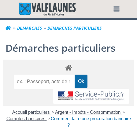
Aller
Commune de Valf
au
contenu
DÉMARCHES
DÉMARCHES PARTICULIERS
Démarches particuliers
Accueil particuliers
>
Argent - Impôts - Consommation
>
Comptes bancaires
>
Comment faire une procuration bancaire
?