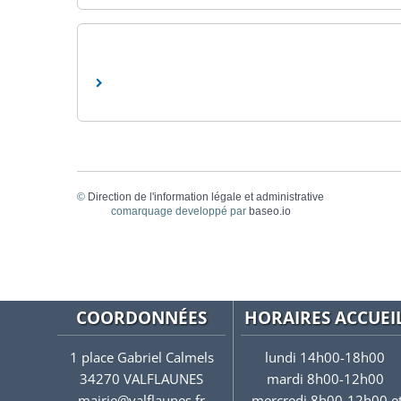
©
Direction de l'information légale et administrative
comarquage developpé par
baseo.io
COORDONNÉES
HORAIRES ACCUEI
1 place Gabriel Calmels
lundi 14h00-18h00
34270 VALFLAUNES
mardi 8h00-12h00
mairie@valflaunes.fr
mercredi 8h00-12h00 e