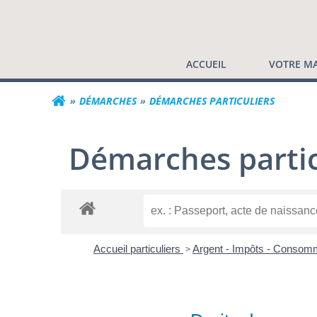
Commune de Valf
Aller
au
contenu
ACCUEIL
VOTRE MA
DÉMARCHES
DÉMARCHES PARTICULIERS
Démarches partic
Accueil particuliers
>
Argent - Impôts - Consom