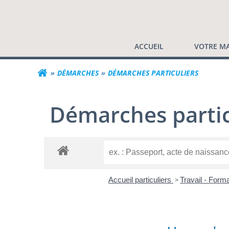
Commune de Valf
Aller
au
contenu
ACCUEIL
VOTRE MA
DÉMARCHES
DÉMARCHES PARTICULIERS
Démarches partic
Accueil particuliers
>
Travail - Form