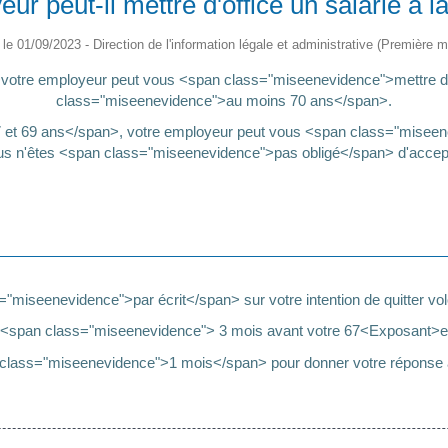
r peut-il mettre d'office un salarié à la
é le 01/09/2023 - Direction de l'information légale et administrative (Première mi
tre employeur peut vous <span class="miseenevidence">mettre d'of
class="miseenevidence">au moins 70 ans</span>.
et 69 ans</span>, votre employeur peut vous <span class="miseenevi
us n'êtes <span class="miseenevidence">pas obligé</span> d'accept
miseenevidence">par écrit</span> sur votre intention de quitter volon
<span class="miseenevidence"> 3 mois avant votre 67<Exposant>e
class="miseenevidence">1 mois</span> pour donner votre réponse à