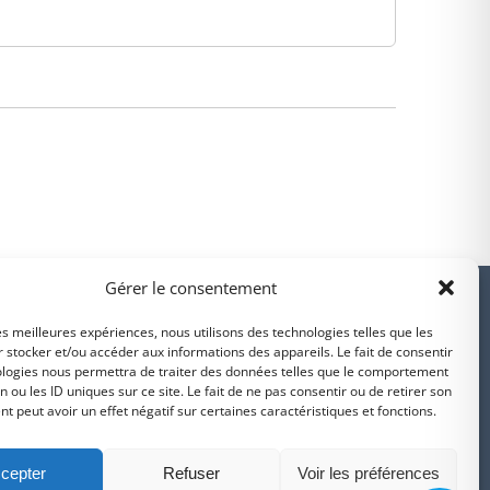
PARTENAIRES
Gérer le consentement
les meilleures expériences, nous utilisons des technologies telles que les
 stocker et/ou accéder aux informations des appareils. Le fait de consentir
ologies nous permettra de traiter des données telles que le comportement
n ou les ID uniques sur ce site. Le fait de ne pas consentir ou de retirer son
Suivez-nous sur
 peut avoir un effet négatif sur certaines caractéristiques et fonctions.
intercommunalité
Intramuros
Facebook
cepter
Refuser
Voir les préférences