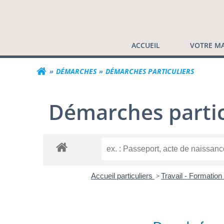
Commune de Valf
Aller
au
contenu
ACCUEIL
VOTRE MA
DÉMARCHES
DÉMARCHES PARTICULIERS
Démarches partic
Accueil particuliers
>
Travail - Formation