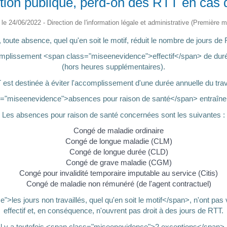
tion publique, perd-on des RTT en cas 
é le 24/06/2022 - Direction de l'information légale et administrative (Première mi
 toute absence, quel qu'en soit le motif, réduit le nombre de jours de
'accomplissement <span class="miseenevidence">effectif</span> de du
(hors heures supplémentaires).
TT est destinée à éviter l'accomplissement d'une durée annuelle du tra
="miseenevidence">absences pour raison de santé</span> entraînent
Les absences pour raison de santé concernées sont les suivantes :
Congé de maladie ordinaire
Congé de longue maladie (CLM)
Congé de longue durée (CLD)
Congé de grave maladie (CGM)
Congé pour invalidité temporaire imputable au service (Citis)
Congé de maladie non rémunéré (de l'agent contractuel)
les jours non travaillés, quel qu'en soit le motif</span>, n'ont pa
effectif et, en conséquence, n'ouvrent pas droit à des jours de RTT.
Il y a toutefois <span class="miseenevidence">2 exceptions</span> 