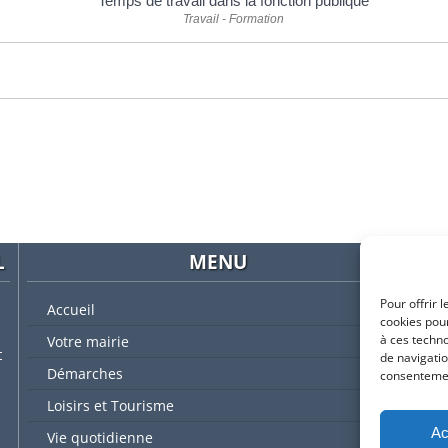
Temps de travail dans la fonction publique
Travail - Formation
L
MENU
Pour offrir 
Accueil
cookies pour
à ces techn
Votre mairie
t
de navigatio
Démarches
consentement
L'
Loisirs et Tourisme
Ac
Vie quotidienne