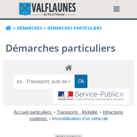
Aller
Commune de Valf
au
contenu
DÉMARCHES
DÉMARCHES PARTICULIERS
Démarches particuliers
Accueil particuliers
>
Transports - Mobilité
>
Infractions
routières
>
Immobilisation d'un véhicule