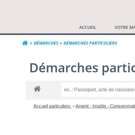
Commune de Valf
Aller
au
contenu
ACCUEIL
VOTRE MA
DÉMARCHES
DÉMARCHES PARTICULIERS
Démarches partic
Accueil particuliers
>
Argent - Impôts - Consommat