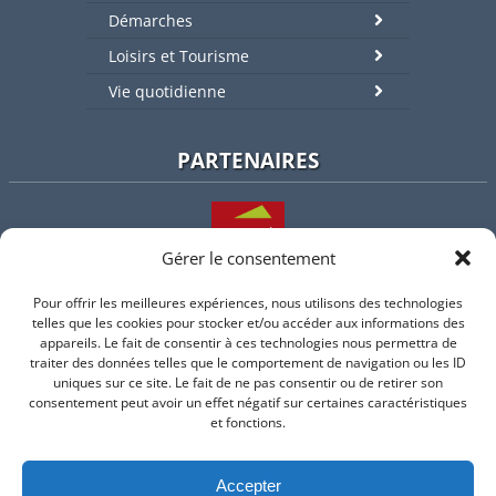
Démarches
Loisirs et Tourisme
Vie quotidienne
PARTENAIRES
Gérer le consentement
Pour offrir les meilleures expériences, nous utilisons des technologies
L'intercommunalité
telles que les cookies pour stocker et/ou accéder aux informations des
appareils. Le fait de consentir à ces technologies nous permettra de
traiter des données telles que le comportement de navigation ou les ID
uniques sur ce site. Le fait de ne pas consentir ou de retirer son
consentement peut avoir un effet négatif sur certaines caractéristiques
Intramuros
et fonctions.
Accepter