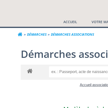
Commune de Valf
Aller
au
contenu
ACCUEIL
VOTRE MA
DÉMARCHES
DÉMARCHES ASSOCIATIONS
Démarches associ
Accueil associati