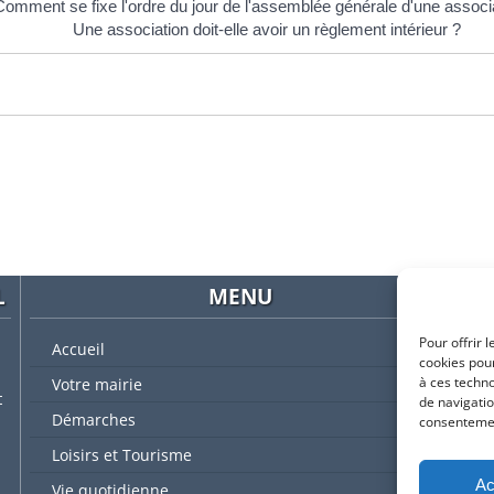
Comment se fixe l'ordre du jour de l'assemblée générale d'une associ
Une association doit-elle avoir un règlement intérieur ?
L
MENU
Pour offrir 
Accueil
cookies pour
à ces techn
Votre mairie
t
de navigatio
Démarches
consentement
L'
Loisirs et Tourisme
Ac
Vie quotidienne