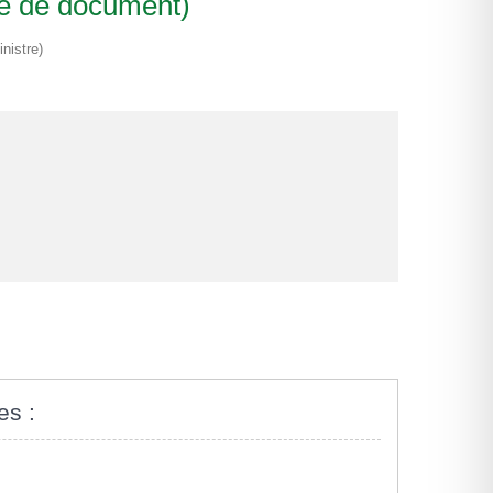
le de document)
nistre)
es :