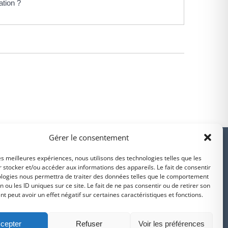
ation ?
PARTENAIRES
Gérer le consentement
les meilleures expériences, nous utilisons des technologies telles que les
 stocker et/ou accéder aux informations des appareils. Le fait de consentir
ologies nous permettra de traiter des données telles que le comportement
n ou les ID uniques sur ce site. Le fait de ne pas consentir ou de retirer son
Suivez-nous sur
 peut avoir un effet négatif sur certaines caractéristiques et fonctions.
intercommunalité
Intramuros
Facebook
cepter
Refuser
Voir les préférences