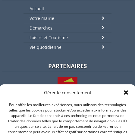
Accueil
Votre mairie
Démarches
Loisirs et Tourisme
Vie quotidienne
PARTENAIRES
Gérer le consentement
Pour offrir les meilleures expériences, nous utilisons des technologies
L'intercommunalité
telles que les cookies pour stocker et/ou accéder aux informations des
appareils. Le fait de consentir à ces technologies nous permettra de
traiter des données telles que le comportement de navigation ou les ID
uniques sur ce site. Le fait de ne pas consentir ou de retirer son
consentement peut avoir un effet négatif sur certaines caractéristiques
Intramuros