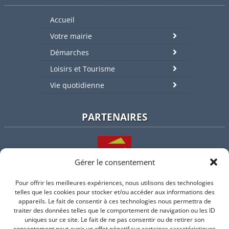
Accueil
Votre mairie
Démarches
Loisirs et Tourisme
Vie quotidienne
PARTENAIRES
Gérer le consentement
Pour offrir les meilleures expériences, nous utilisons des technologies
L'intercommunalité
telles que les cookies pour stocker et/ou accéder aux informations des
appareils. Le fait de consentir à ces technologies nous permettra de
traiter des données telles que le comportement de navigation ou les ID
uniques sur ce site. Le fait de ne pas consentir ou de retirer son
consentement peut avoir un effet négatif sur certaines caractéristiques