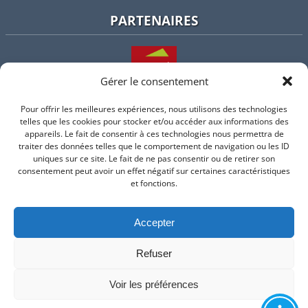
PARTENAIRES
Gérer le consentement
Pour offrir les meilleures expériences, nous utilisons des technologies
L'intercommunalité
telles que les cookies pour stocker et/ou accéder aux informations des
appareils. Le fait de consentir à ces technologies nous permettra de
traiter des données telles que le comportement de navigation ou les ID
uniques sur ce site. Le fait de ne pas consentir ou de retirer son
consentement peut avoir un effet négatif sur certaines caractéristiques
Intramuros
et fonctions.
Accepter
Suivez-nous sur Facebook
Refuser
© 2026 Mairie de Valflaunes - un service proposé par
Comm'un
Site
Voir les préférences
Mentions légales
-
Politique de cookie