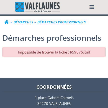
Aller
Commune de Valf
au
contenu
DÉMARCHES
DÉMARCHES PROFESSIONNELS
Démarches professionnels
Impossible de trouver la fiche : R59676.xml
COORDONNÉES
1 place Gabriel Calmels
34270 VALFLAUNES