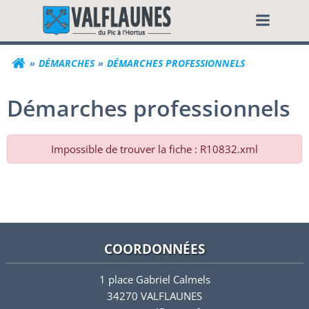
Aller
Commune de Valf
au
contenu
DÉMARCHES
DÉMARCHES PROFESSIONNELS
Démarches professionnels
Impossible de trouver la fiche : R10832.xml
COORDONNÉES
1 place Gabriel Calmels
34270 VALFLAUNES