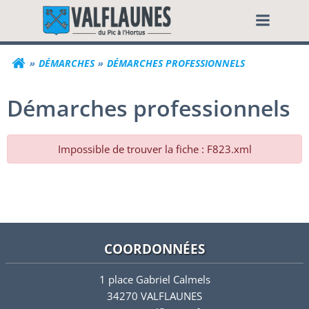
Aller
Commune de Valf
au
contenu
DÉMARCHES
DÉMARCHES PROFESSIONNELS
Démarches professionnels
Impossible de trouver la fiche : F823.xml
COORDONNÉES
1 place Gabriel Calmels
34270 VALFLAUNES