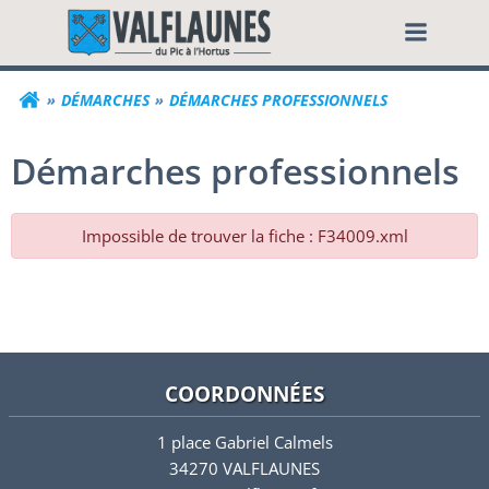
Aller
Commune de Valf
au
contenu
DÉMARCHES
DÉMARCHES PROFESSIONNELS
Démarches professionnels
Impossible de trouver la fiche : F34009.xml
COORDONNÉES
1 place Gabriel Calmels
34270 VALFLAUNES