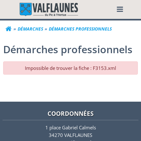
Aller
Commune de Valf
au
contenu
DÉMARCHES
DÉMARCHES PROFESSIONNELS
Démarches professionnels
Impossible de trouver la fiche : F3153.xml
COORDONNÉES
1 place Gabriel Calmels
34270 VALFLAUNES