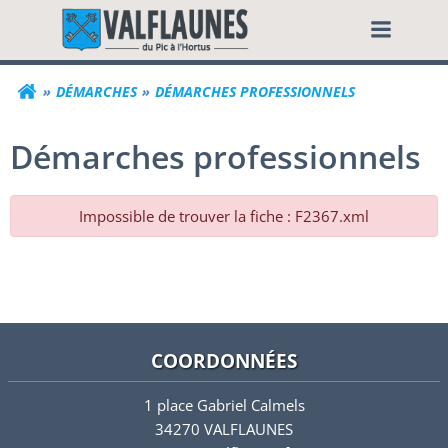
Aller
Commune de Valf
au
contenu
DÉMARCHES
DÉMARCHES PROFESSIONNELS
Démarches professionnels
Impossible de trouver la fiche : F2367.xml
COORDONNÉES
1 place Gabriel Calmels
34270 VALFLAUNES