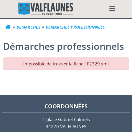
Aller
Commune de Valf
au
contenu
DÉMARCHES
DÉMARCHES PROFESSIONNELS
Démarches professionnels
Impossible de trouver la fiche : F2329.xml
COORDONNÉES
1 place Gabriel Calmels
34270 VALFLAUNES