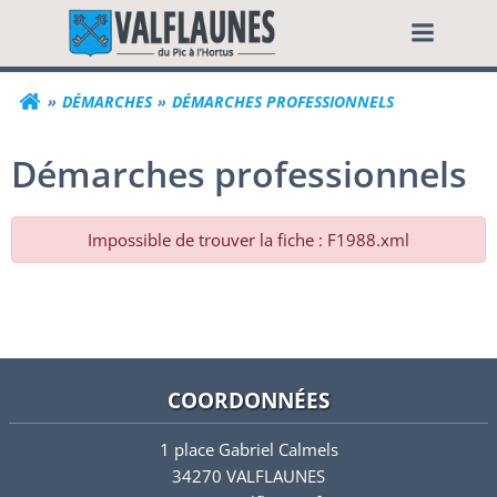
Aller
Commune de Valf
au
contenu
DÉMARCHES
DÉMARCHES PROFESSIONNELS
Démarches professionnels
Impossible de trouver la fiche : F1988.xml
COORDONNÉES
1 place Gabriel Calmels
34270 VALFLAUNES