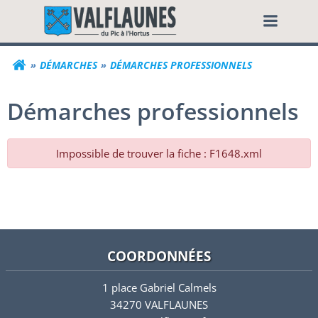
Aller
Commune de Valf
au
contenu
DÉMARCHES
DÉMARCHES PROFESSIONNELS
Démarches professionnels
Impossible de trouver la fiche : F1648.xml
COORDONNÉES
1 place Gabriel Calmels
34270 VALFLAUNES