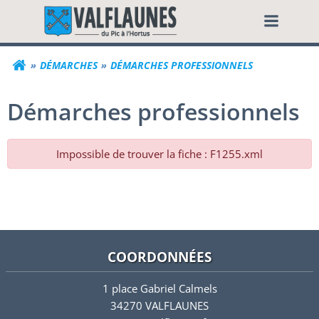
Aller
Commune de Valf
au
contenu
DÉMARCHES
DÉMARCHES PROFESSIONNELS
Démarches professionnels
Impossible de trouver la fiche : F1255.xml
COORDONNÉES
1 place Gabriel Calmels
34270 VALFLAUNES