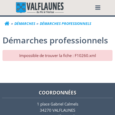
Aller
Commune de Valf
au
contenu
DÉMARCHES
DÉMARCHES PROFESSIONNELS
Démarches professionnels
Impossible de trouver la fiche : F10260.xml
COORDONNÉES
1 place Gabriel Calmels
34270 VALFLAUNES