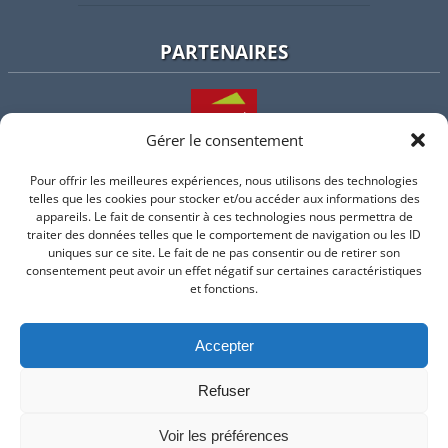
PARTENAIRES
Gérer le consentement
Pour offrir les meilleures expériences, nous utilisons des technologies
L'intercommunalité
telles que les cookies pour stocker et/ou accéder aux informations des
appareils. Le fait de consentir à ces technologies nous permettra de
traiter des données telles que le comportement de navigation ou les ID
uniques sur ce site. Le fait de ne pas consentir ou de retirer son
consentement peut avoir un effet négatif sur certaines caractéristiques
Intramuros
et fonctions.
Accepter
Suivez-nous sur Facebook
Refuser
© 2026 Mairie de Valflaunes - un service proposé par
Comm'un
Site
Voir les préférences