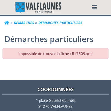
Aller
Commune de Valf
au
contenu
DÉMARCHES
DÉMARCHES PARTICULIERS
Démarches particuliers
Impossible de trouver la fiche : R17509.xml
COORDONNÉES
1 place Gabriel Calmels
34270 VALFLAUNES