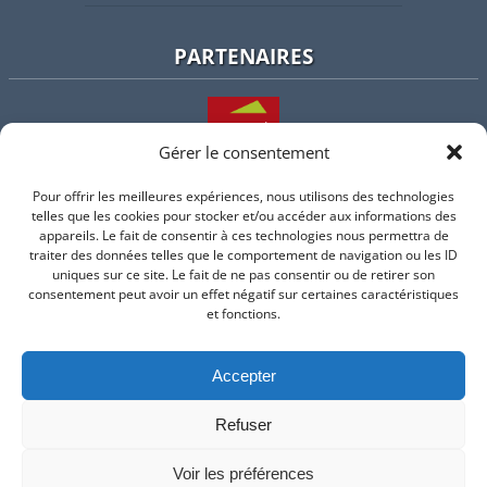
PARTENAIRES
Gérer le consentement
Pour offrir les meilleures expériences, nous utilisons des technologies
L'intercommunalité
telles que les cookies pour stocker et/ou accéder aux informations des
appareils. Le fait de consentir à ces technologies nous permettra de
traiter des données telles que le comportement de navigation ou les ID
uniques sur ce site. Le fait de ne pas consentir ou de retirer son
consentement peut avoir un effet négatif sur certaines caractéristiques
Intramuros
et fonctions.
Accepter
Suivez-nous sur Facebook
Refuser
© 2026 Mairie de Valflaunes - un service proposé par
Comm'un
Site
Voir les préférences