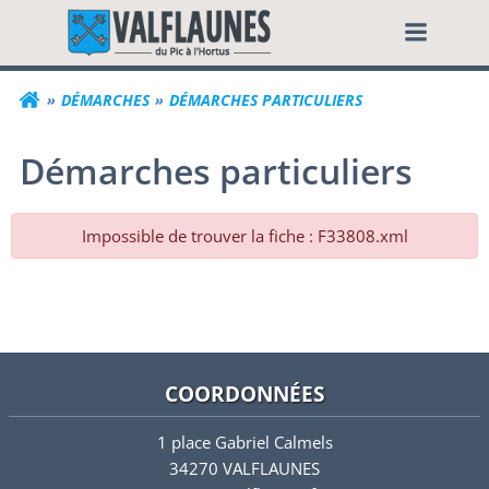
Aller
Commune de Valf
au
contenu
DÉMARCHES
DÉMARCHES PARTICULIERS
Démarches particuliers
Impossible de trouver la fiche : F33808.xml
COORDONNÉES
1 place Gabriel Calmels
34270 VALFLAUNES