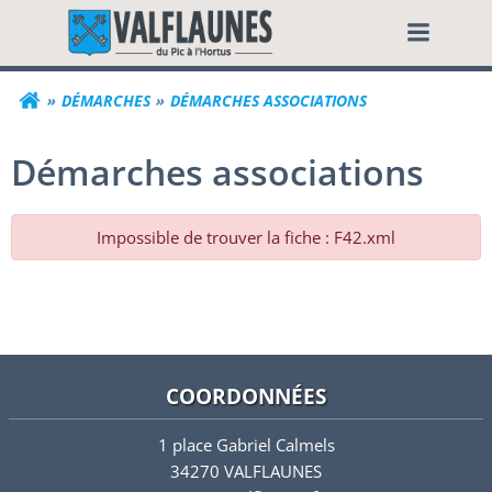
Aller
Commune de Valf
au
contenu
DÉMARCHES
DÉMARCHES ASSOCIATIONS
Démarches associations
Impossible de trouver la fiche : F42.xml
COORDONNÉES
1 place Gabriel Calmels
34270 VALFLAUNES