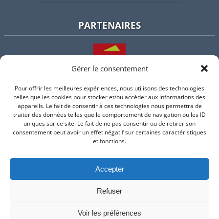
PARTENAIRES
Gérer le consentement
Pour offrir les meilleures expériences, nous utilisons des technologies
L'intercommunalité
telles que les cookies pour stocker et/ou accéder aux informations des
appareils. Le fait de consentir à ces technologies nous permettra de
traiter des données telles que le comportement de navigation ou les ID
uniques sur ce site. Le fait de ne pas consentir ou de retirer son
consentement peut avoir un effet négatif sur certaines caractéristiques
Intramuros
et fonctions.
Accepter
Suivez-nous sur Facebook
Refuser
© 2026 Mairie de Valflaunes - un service proposé par
Comm'un
Site
Voir les préférences